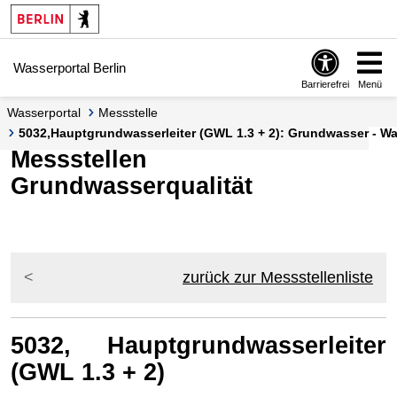
Springe zur Navigation
Springe zum Inhalt
Wasserportal Berlin
Barrierefrei
Menü
Wasserportal
Messstelle
5032,Hauptgrundwasserleiter (GWL 1.3 + 2): Grundwasser - Was
Messstellen
Grundwasserqualität
zurück zur Messstellenliste
5032, Hauptgrundwasserleiter
(GWL 1.3 + 2)