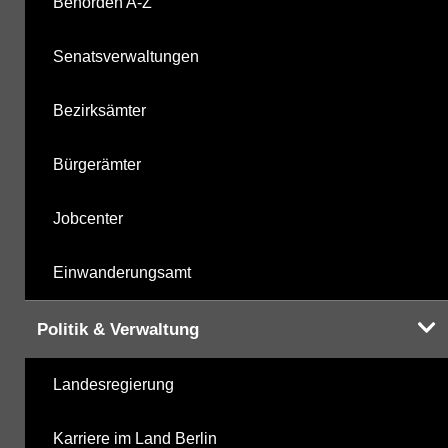
Behörden A-Z
mikrobiologische Parameter
28.10.2025
Senatsverwaltungen
Harnstoffderivate
28.10.2025
Bezirksämter
Carbonsäurederivate
28.10.2025
Bürgerämter
Sonstige
28.10.2025
Jobcenter
Sonstige PBSM
28.10.2025
Einwanderungsamt
Komplexbildner
24.04.2025
Politik & Verwaltung
Humanpharmaka
28.10.2025
Landesregierung
nicht gruppierte Parameter
24.04.2025
Karriere im Land Berlin