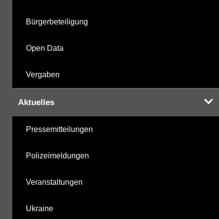
Berechnete Werte
28.10.2025
Bürgerbeteiligung
metabolite PBSM
28.10.2025
Open Data
Labor
28.10.2025
Vergaben
Aktuelles
Hinweis:
Daten zur Grundwasserqualität stehen
Pressemitteilungen
Ihnen in der Desktopversion des Wasserportals
zur Verfügung
Polizeimeldungen
Veranstaltungen
Ukraine