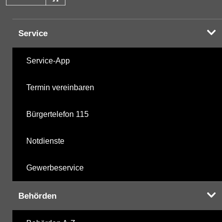
Halogenorganika
28.10.2025
Service
Halogenorganika 2
28.10.2025
Service-App
sonstige N-Pestizide
28.10.2025
Termin vereinbaren
Triazine
28.10.2025
Bürgertelefon 115
Triazine 2
29.10.2018
Notdienste
polychlorierte Biphenyle
28.10.2025
Gewerbeservice
Phosphorsäurederivate
28.10.2025
Behörden
Chlorbenzole
06.04.2000