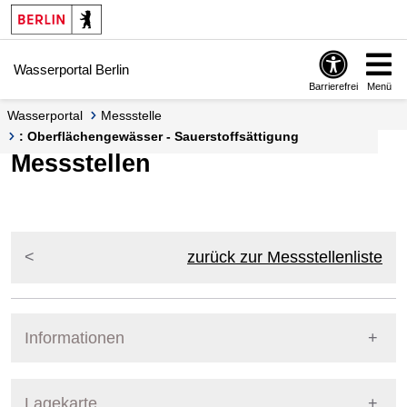
Springe zur Navigation
Springe zum Inhalt
Wasserportal Berlin
Barrierefrei
Menü
Wasserportal
Messstelle
: Oberflächengewässer - Sauerstoffsättigung
Messstellen
zurück zur Messstellenliste
Informationen
Pegel Berlin
Lagekarte