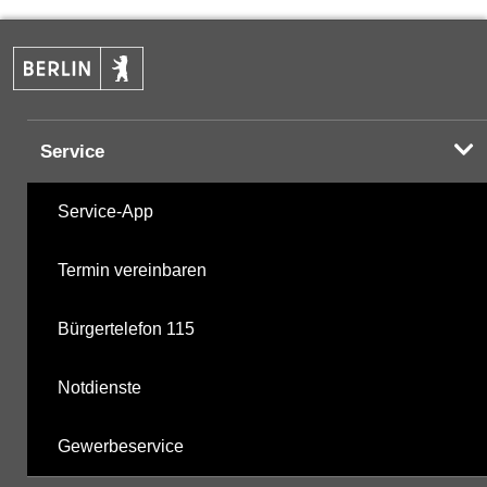
PAK
03.12.2025
Komplexbildner
03.12.2025
Service
nicht gruppierte Parameter
03.12.2025
Service-App
Berechnete Werte
03.12.2025
Termin vereinbaren
metabolite PBSM
26.06.2025
Bürgertelefon 115
Labor
03.12.2025
Notdienste
Gewerbeservice
Hinweis:
Daten zur Grundwasserqualität stehen