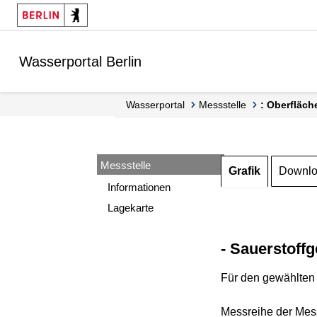
Springe zur Navigation
Springe zum Inhalt
Wasserportal Berlin
Wasserportal
Messstelle
: Oberfläch
Messstelle
Grafik
Downl
Informationen
Lagekarte
- Sauerstoffg
Für den gewählten 
Messreihe der Mess