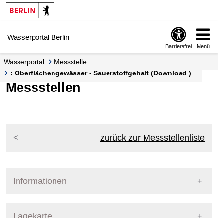
Springe zur Navigation
Springe zum Inhalt
Wasserportal Berlin
Barrierefrei
Menü
Wasserportal
Messstelle
: Oberflächengewässer - Sauerstoffgehalt (Download )
Messstellen
zurück zur Messstellenliste
Informationen
Pegel Berlin
Lagekarte