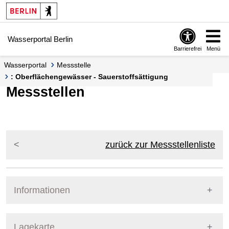
Springe zur Navigation
Springe zum Inhalt
Wasserportal Berlin
Barrierefrei
Menü
Wasserportal
Messstelle
: Oberflächengewässer - Sauerstoffsättigung
Messstellen
zurück zur Messstellenliste
Informationen
Pegel Berlin
Lagekarte