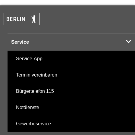
PAK
06.05.2025
Halogenorganika
27.10.2025
Service
Halogenorganika 2
27.10.2025
Service-App
sonstige N-Pestizide
27.10.2025
Termin vereinbaren
Triazine
27.10.2025
Bürgertelefon 115
Triazine 2
30.10.2018
Notdienste
polychlorierte Biphenyle
27.10.2025
Gewerbeservice
Phosphorsäurederivate
27.10.2025