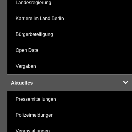
Landesregierung
Berechnete Werte
27.10.2025
Karriere im Land Berlin
metabolite PBSM
27.10.2025
Bürgerbeteiligung
Labor
27.10.2025
Open Data
Vergaben
Hinweis:
Daten zur Grundwasserqualität stehen
Aktuelles
Ihnen in der Desktopversion des Wasserportals
zur Verfügung
Pressemitteilungen
Polizeimeldungen
Veranstaltungen