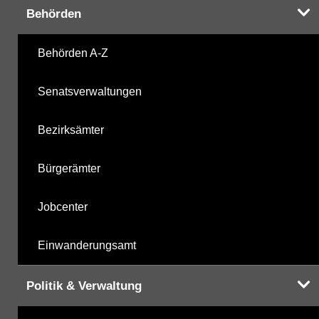
Behörden
mikrobiologische Parameter
27.10.2025
Behörden A-Z
Harnstoffderivate
27.10.2025
Senatsverwaltungen
Carbonsäurederivate
27.10.2025
Bezirksämter
Sonstige
27.10.2025
Bürgerämter
Sonstige PBSM
27.10.2025
Jobcenter
Komplexbildner
06.05.2025
Einwanderungsamt
Humanpharmaka
27.10.2025
Politik & Verwaltung
nicht gruppierte Parameter
06.05.2025