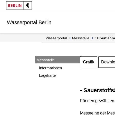
Springe zur Navigation
Springe zum Inhalt
Wasserportal Berlin
Wasserportal
Messstelle
: Oberfläch
Messstelle
Grafik
Downl
Informationen
Lagekarte
- Sauerstoffs
Für den gewählten 
Messreihe der Mess