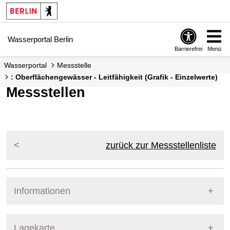
Springe zur Navigation
Springe zum Inhalt
Wasserportal Berlin
Barrierefrei
Menü
Wasserportal
Messstelle
: Oberflächengewässer - Leitfähigkeit (Grafik - Einzelwerte)
Messstellen
zurück zur Messstellenliste
Informationen
Pegel Berlin
Lagekarte