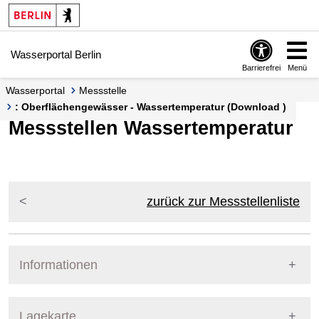
Springe zur Navigation
Springe zum Inhalt
Wasserportal Berlin
Barrierefrei
Menü
Wasserportal
Messstelle
: Oberflächengewässer - Wassertemperatur (Download )
Messstellen Wassertemperatur
zurück zur Messstellenliste
Informationen
Pegel Berlin
Lagekarte