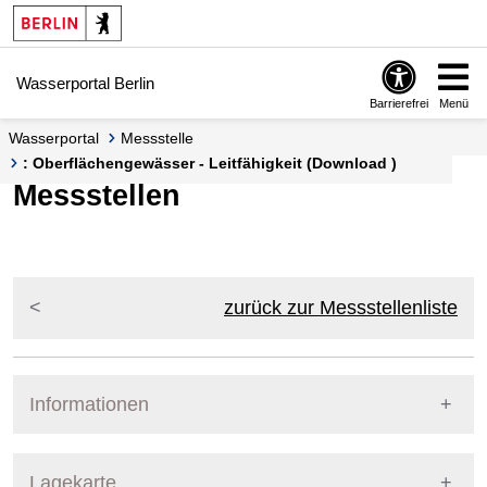
Springe zur Navigation
Springe zum Inhalt
Wasserportal Berlin
Barrierefrei
Menü
Wasserportal
Messstelle
: Oberflächengewässer - Leitfähigkeit (Download )
Messstellen
zurück zur Messstellenliste
Informationen
Pegel Berlin
Lagekarte