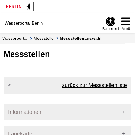
Springe zur Navigation
Springe zum Inhalt
Wasserportal Berlin
Barrierefrei
Menü
Wasserportal
Messstelle
Messstellenauswahl
Messstellen
zurück zur Messstellenliste
Informationen
Pegel Berlin
Lagekarte