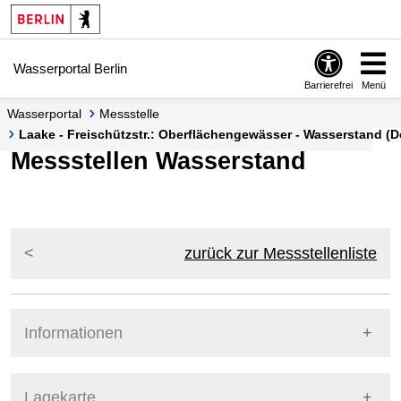
Springe zur Navigation
Springe zum Inhalt
Wasserportal Berlin
Barrierefrei
Menü
Wasserportal
Messstelle
Laake - Freischützstr.: Oberflächengewässer - Wasserstand (
Messstellen Wasserstand
zurück zur Messstellenliste
Informationen
Pegel Berlin
Lagekarte