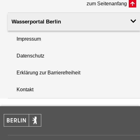
zum Seitenanfang
Rohroberkante
41.43
(m ü. NHN)
Wasserportal Berlin
Filteroberkante
66.00
Impressum
(m u. GOK)
i
Datenschutz
Filterunterkante
72.00
+
(m u. GOK)
Erklärung zur Barrierefreiheit
−
Rechtswert (UTM 33 N)
372790.63
Kontakt
Hochwert (UTM 33 N)
5806134.75