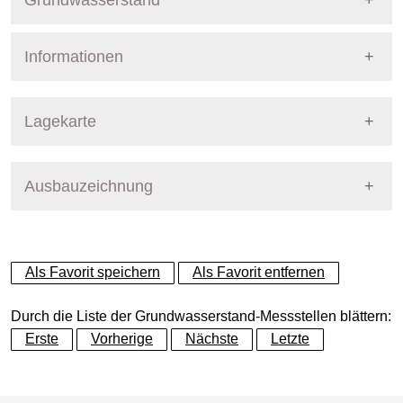
Grundwasserstand
Informationen
Pegel Berlin
Nummer
7249
Lagekarte
Bezirk
Steglitz-Zehlendorf
Ausbauzeichnung
+
Betreiber
Senat
−
Ausprägung
GW-Stand
Als Favorit speichern
Als Favorit entfernen
Grundwasserleiter
Dynamische Grafik
Elsterzeitl. GW-Leiter (GWL
Durch die Liste der Grundwasserstand-Messstellen blättern:
Erste
Vorherige
Nächste
Letzte
Geländeoberkante (GOK)
41.23
(m ü. NHN)