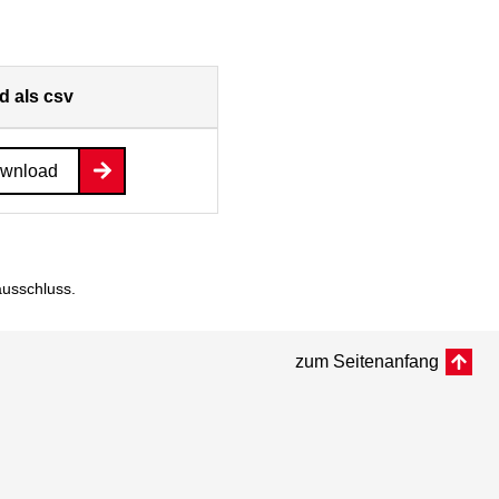
 als csv
ownload
ausschluss
.
zum Seitenanfang