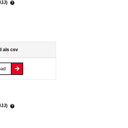
JJJ)
?
 als csv
oad
JJJ)
?