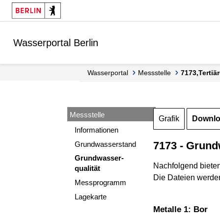
Springe zur Navigation
Springe zum Inhalt
Wasserportal Berlin
Wasserportal
Messstelle
7173,Terti
Messstelle
Grafik
Downl
Informationen
7173 - Grund
Grundwasserstand
Grundwasser-
Nachfolgend biete
qualität
Die Dateien werden
Messprogramm
Lagekarte
Metalle 1: Bor