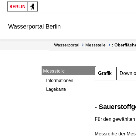
Springe zur Navigation
Springe zum Inhalt
Wasserportal Berlin
Wasserportal
Messstelle
: Oberfläch
Messstelle
Grafik
Downl
Informationen
Lagekarte
- Sauerstoffg
Für den gewählten 
Messreihe der Mess