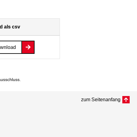
 als csv
ownload
ausschluss
.
zum Seitenanfang