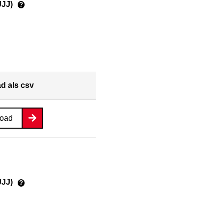
JJJ)
?
d als csv
oad
JJJ)
?