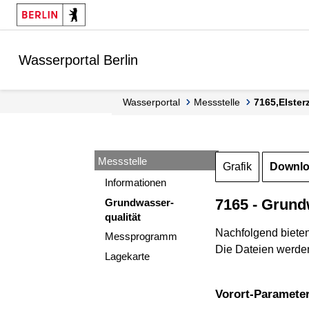
Springe zur Navigation
Springe zum Inhalt
Wasserportal Berlin
Wasserportal
Messstelle
7165,Elste
Messstelle
Grafik
Downl
Informationen
7165 - Grund
Grundwasser-
qualität
Nachfolgend biete
Messprogramm
Die Dateien werden
Lagekarte
Vorort-Paramete