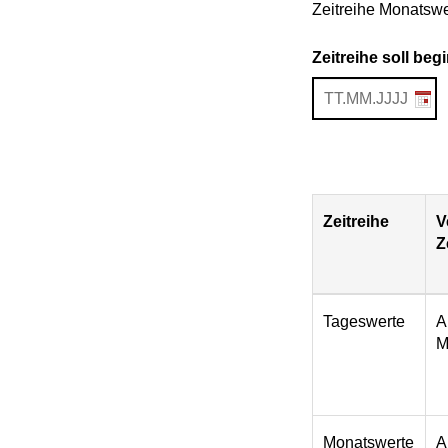
Zeitreihe Monatswe
Zeitreihe soll be
Zeitreihe
V
Z
Download
Tageswerte
A
M
Monatswerte
A