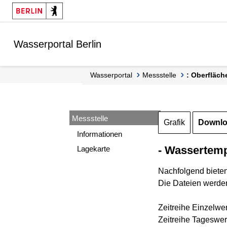
Springe zur Navigation
Springe zum Inhalt
Wasserportal Berlin
Wasserportal
Messstelle
: Oberfläc
Messstelle
Grafik
Downl
Informationen
- Wassertemp
Lagekarte
Nachfolgend biete
Die Dateien werden
Zeitreihe Einzelwe
Zeitreihe Tageswer