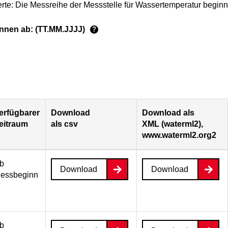
rte: Die Messreihe der Messstelle für Wassertemperatur beginn
ginnen ab: (TT.MM.JJJJ)
?
erfügbarer
Download
Download als
eitraum
als csv
XML (waterml2),
www.waterml2.org2
b
Download
Download
essbeginn
b