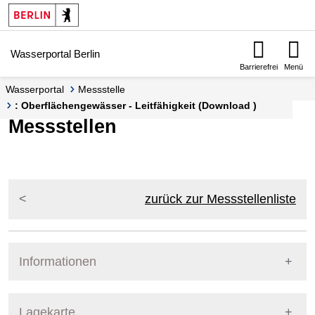
Springe zur Navigation
Springe zum Inhalt
Wasserportal Berlin
Barrierefrei
Menü
Wasserportal
Messstelle
: Oberflächengewässer - Leitfähigkeit (Download )
Messstellen
zurück zur Messstellenliste
Informationen
Pegel Berlin
Lagekarte