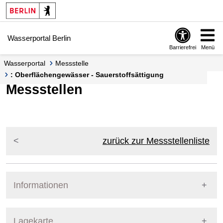
Springe zur Navigation
Springe zum Inhalt
Wasserportal Berlin
Barrierefrei
Menü
Wasserportal
Messstelle
: Oberflächengewässer - Sauerstoffsättigung
Messstellen
zurück zur Messstellenliste
Informationen
Pegel Berlin
Lagekarte