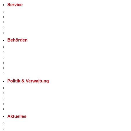
Service
Service-App
Termin vereinbaren
Bürgertelefon 115
Notdienste
Gewerbeservice
Behörden
Behörden A-Z
+
Senatsverwaltungen
−
Bezirksämter
Bürgerämter
Jobcenter
Einwanderungsamt
Politik & Verwaltung
Landesregierung
Karriere im Land Berlin
Bürgerbeteiligung
Open Data
Vergaben
Aktuelles
Pressemitteilungen
Polizeimeldungen