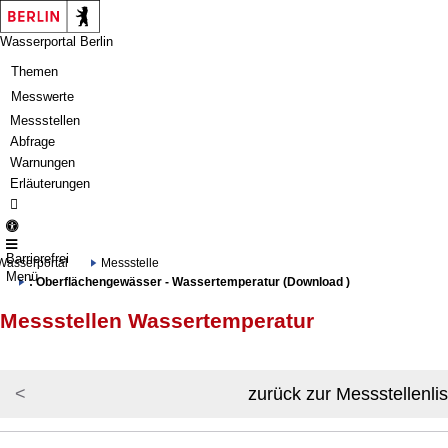
Springe zur Navigation
Springe zum Inhalt
Wasserportal Berlin
Themen
Messwerte
Messstellen
Abfrage
Warnungen
Erläuterungen
Barrierefrei
Wasserportal
Messstelle
Menü
: Oberflächengewässer - Wassertemperatur (Download )
Messstellen Wassertemperatur
zurück zur Messstellenlis