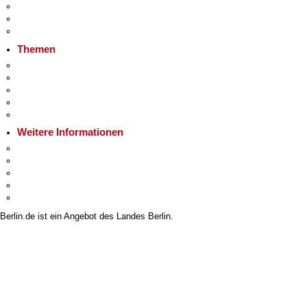
Veranstaltungen
Ukraine
Hitzeschutz
Themen
Fokusthemen
Berliner Verkehrswende
Moderne Verwaltung
Mietspiegel
Grundsteuer
Weitere Informationen
Kultur & Ausgehen
Tourismus
Wirtschaft
Stadtleben
Stadtplan
Berlin.de ist ein Angebot des Landes Berlin.