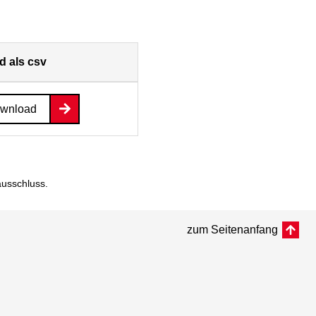
 als csv
ownload
ausschluss
.
zum Seitenanfang