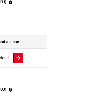
JJJ)
?
ad als csv
load
JJJ)
?