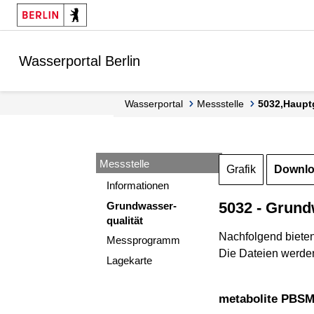
Springe zur Navigation
Springe zum Inhalt
Wasserportal Berlin
Wasserportal
Messstelle
5032,Haupt
Messstelle
Grafik
Downl
Informationen
5032 - Grund
Grundwasser-
qualität
Nachfolgend biete
Messprogramm
Die Dateien werden
Lagekarte
metabolite PBSM