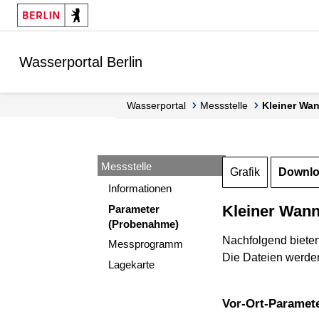
Springe zur Navigation
Springe zum Inhalt
Wasserportal Berlin
Wasserportal
Messstelle
Kleiner W
Messstelle
Grafik
Downl
Informationen
Kleiner Wann
Parameter
(Probenahme)
Nachfolgend biete
Messprogramm
Die Dateien werden
Lagekarte
Vor-Ort-Paramet