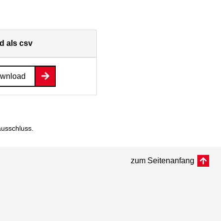
 als csv
ownload
ausschluss
.
zum Seitenanfang