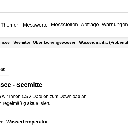
Messstellen
Abfrage
Warnunge
Themen
Messwerte
annsee - Seemitte: Oberflächengewässer - Wasserqualität (Proben
oad
see - Seemitte
n wir Ihnen CSV-Dateien zum Download an.
 regelmäßig aktualisiert.
er: Wassertemperatur