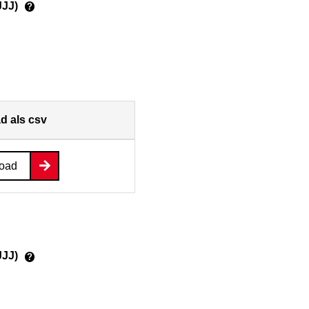
JJJ)
?
d als csv
oad
JJJ)
?