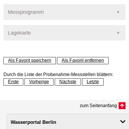
Pegel Berlin
Nummer
355
Messprogramm
Name
Kleiner Wannsee - Seemitte
Stoffgruppe
Lagekarte
Stoffgruppen Probenahme
Gewässer
Kleiner Wannsee
Allgemeine Parameter
+
Betreiber
Land Berlin
Als Favorit speichern
Als Favorit entfernen
Anionen und Kationen
−
Ausprägung
Probenahme
Durch die Liste der Probenahme-Messstellen blättern:
Biologische Parameter
Erste
Vorherige
Nächste
Letzte
Flusskilometer
3.15
Metalle und Halbmetalle
zum Seitenanfang
Rechtswert (UTM 33 N)
375162.61
Mikrobiologie
Wasserportal Berlin
Hochwert (UTM 33 N)
5809032.63
Nährstoffe