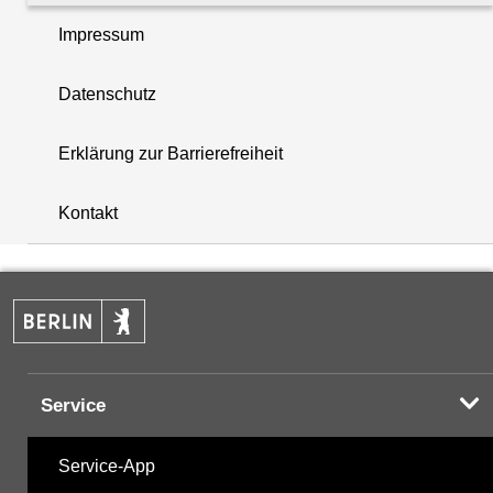
Impressum
PAK - Polyzyklische aromatische Kohlenwasserstoff
Datenschutz
Summenparameter
Erklärung zur Barrierefreiheit
i
Vor-Ort-Parameter
+
Kontakt
−
Hinweis:
Zur Anzeige und zum Download der
Probenahmedaten nutzen Sie bitte die
Desktopversion der Website
Service
Service-App