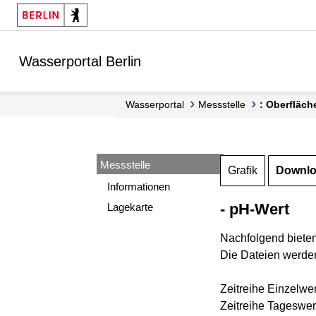
Springe zur Navigation
Springe zum Inhalt
Wasserportal Berlin
Wasserportal
Messstelle
: Oberfläc
Messstelle
Grafik
Downl
Informationen
- pH-Wert
Lagekarte
Nachfolgend biete
Die Dateien werden
Zeitreihe Einzelwe
Zeitreihe Tageswer