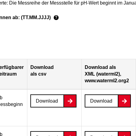
rte: Die Messreihe der Messstelle für pH-Wert beginnt im Janu
ginnen ab: (TT.MM.JJJJ)
?
erfügbarer
Download
Download als
eitraum
als csv
XML (waterml2),
www.waterml2.org2
b
Download
Download
essbeginn
b