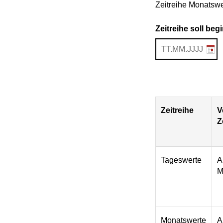
Zeitreihe Monatswe
Zeitreihe soll be
Zeitreihe
V
Z
Download
Tageswerte
A
M
Monatswerte
A