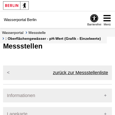
Springe zur Navigation
Springe zum Inhalt
Wasserportal Berlin
Barrierefrei
Menü
Wasserportal
Messstelle
: Oberflächengewässer - pH-Wert (Grafik - Einzelwerte)
Messstellen
zurück zur Messstellenliste
Informationen
Pegel Berlin
Lagekarte