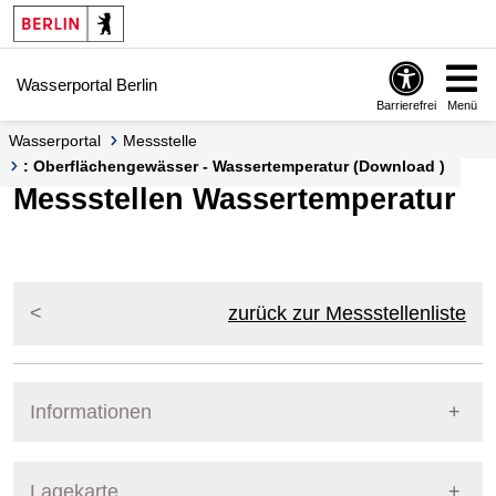
Springe zur Navigation
Springe zum Inhalt
Wasserportal Berlin
Barrierefrei
Menü
Wasserportal
Messstelle
: Oberflächengewässer - Wassertemperatur (Download )
Messstellen Wassertemperatur
zurück zur Messstellenliste
Informationen
Pegel Berlin
Lagekarte