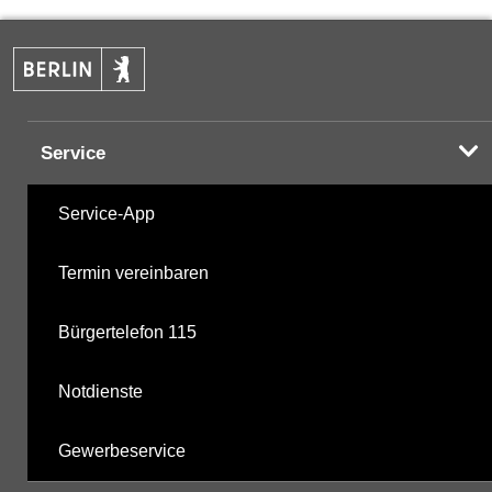
Hinweis:
Daten zur Grundwasserqualität stehen
Ihnen in der Desktopversion des Wasserportals
zur Verfügung
Service
Service-App
Termin vereinbaren
Bürgertelefon 115
Notdienste
Gewerbeservice