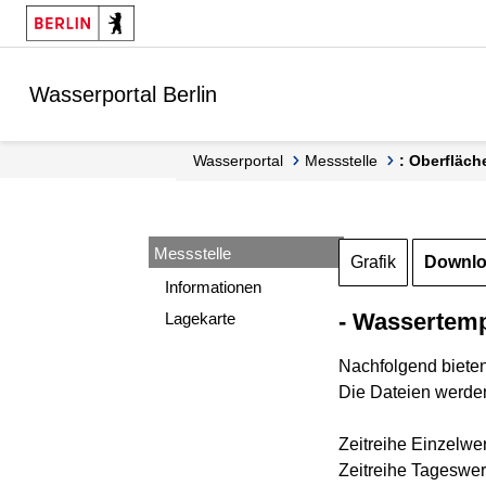
Springe zur Navigation
Springe zum Inhalt
Wasserportal Berlin
Wasserportal
Messstelle
: Oberfläc
Messstelle
Grafik
Downl
Informationen
- Wassertemp
Lagekarte
Nachfolgend biete
Die Dateien werden
Zeitreihe Einzelwe
Zeitreihe Tageswer