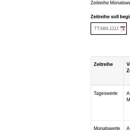
Zeitreihe Monatswe
Zeitreihe soll be
Zeitreihe
V
Z
Download
Tageswerte
A
M
Monatswerte
A