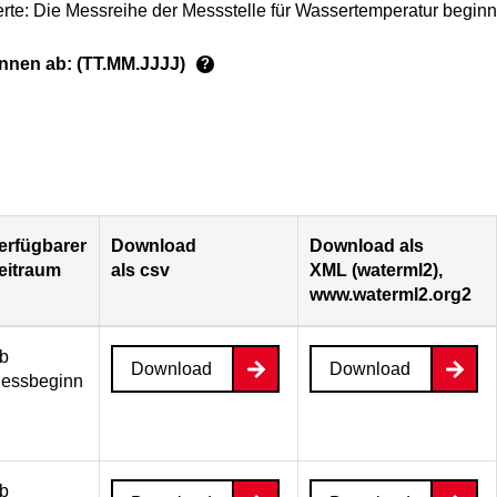
rte: Die Messreihe der Messstelle für Wassertemperatur beginn
ginnen ab: (TT.MM.JJJJ)
?
erfügbarer
Download
Download als
eitraum
als csv
XML (waterml2),
www.waterml2.org2
b
Download
Download
essbeginn
b