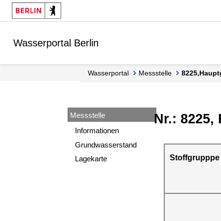
Springe zur Navigation
Springe zum Inhalt
Wasserportal Berlin
Wasserportal
Messstelle
8225,Haup
Messstelle
Nr.: 8225,
Informationen
Grundwasserstand
Stoffgrupppe
Lagekarte