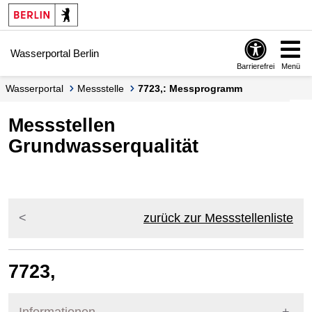
Springe zur Navigation
Springe zum Inhalt
Wasserportal Berlin
Barrierefrei
Menü
Wasserportal
Messstelle
7723,: Messprogramm
Messstellen
Grundwasserqualität
zurück zur Messstellenliste
7723,