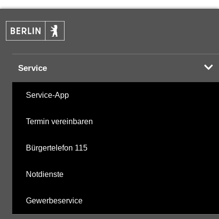
BTEX
17.06.2025
PAK
14.10.2024
Service
Halogenorganika
16.11.2005
Service-App
Phenole
31.10.1995
Termin vereinbaren
Chlorbenzole
16.11.2005
Bürgertelefon 115
nicht gruppierte Parameter
17.06.2025
Notdienste
Berechnete Werte
02.12.2025
Gewerbeservice
metabolite PBSM
02.12.2025