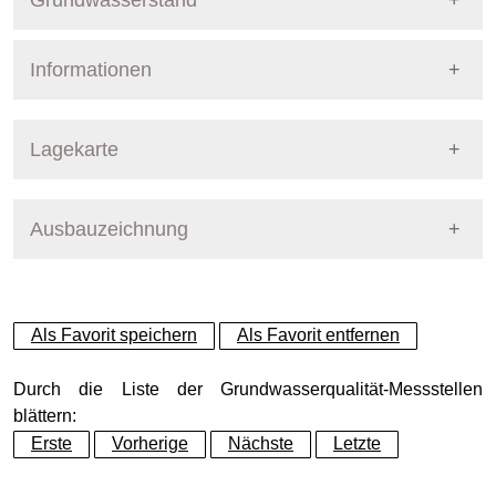
Grundwasserstand
Informationen
Pegel Berlin
Nummer
6115
Lagekarte
Bezirk
Reinickendorf
Ausbauzeichnung
+
Betreiber
Senat
−
Ausprägung
GW-Stand
Als Favorit speichern
Als Favorit entfernen
Grundwasserleiter
Dynamische Grafik
Tertiäre GW-Leiter (GWL 4)
Durch die Liste der Grundwasserqualität-Messstellen
blättern:
Erste
Vorherige
Nächste
Letzte
Geländeoberkante (GOK)
32.29
(m ü. NHN)