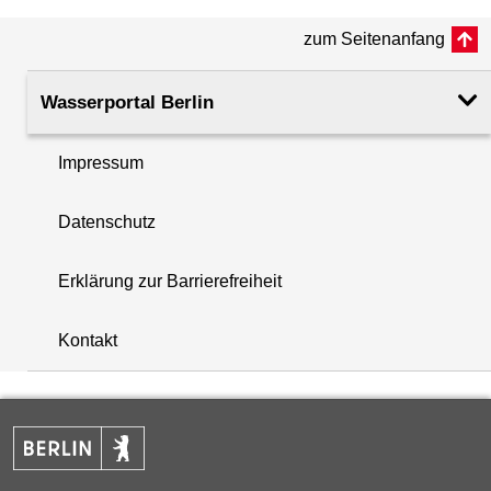
zum Seitenanfang
Rohroberkante
32.83
(m ü. NHN)
Wasserportal Berlin
Filteroberkante
318.30
(m u. GOK)
Impressum
i
Filterunterkante
368.30
Datenschutz
+
(m u. GOK)
−
Erklärung zur Barrierefreiheit
Rechtswert (UTM 33 N)
378673.74
Kontakt
Hochwert (UTM 33 N)
5830124.71