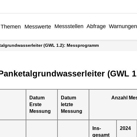
Messstellen
Abfrage
Warnunge
Themen
Messwerte
etalgrundwasserleiter (GWL 1.2): Messprogramm
 Panketalgrundwasserleiter (GWL 1
Datum
Datum
Anzahl Me
Erste
letzte
Messung
Messung
Ins-
2024
gesamt