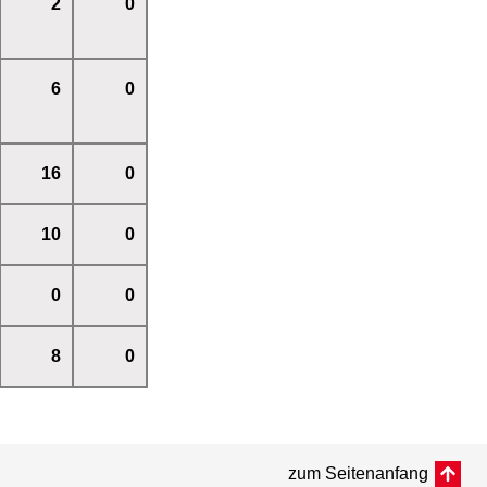
2
0
6
0
16
0
10
0
0
0
8
0
zum Seitenanfang