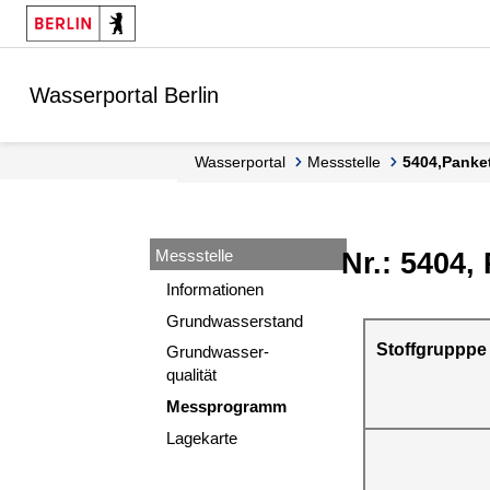
Springe zur Navigation
Springe zum Inhalt
Wasserportal Berlin
Wasserportal
Messstelle
5404,Pank
Messstelle
Nr.: 5404,
Informationen
Grundwasserstand
Stoffgrupppe
Grundwasser-
qualität
Messprogramm
Lagekarte