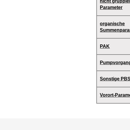
nicht gruppie
Parameter
organische
Summenpara
PAK
Pumpvorgan
Sonstige PB
Vorort-Param