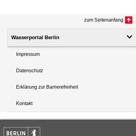
(m ü. NHN)
zum Seitenanfang
Rohroberkante
41.47
(m ü. NHN)
Wasserportal Berlin
Filteroberkante
24.60
(m u. GOK)
Impressum
i
Filterunterkante
25.60
Datenschutz
+
(m u. GOK)
−
Erklärung zur Barrierefreiheit
Rechtswert (UTM 33 N)
384867.18
Kontakt
Hochwert (UTM 33 N)
5808824.19