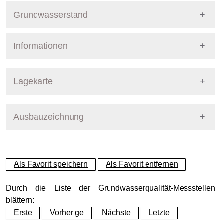
Grundwasserstand
Informationen
Pegel Berlin
Nummer
101
Lagekarte
Bezirk
Steglitz-Zehlendorf
Ausbauzeichnung
+
Betreiber
Senat
−
Ausprägung
GW-Stand
Als Favorit speichern
Als Favorit entfernen
Grundwasserleiter
Dynamische Grafik
Hauptgrundwasserleiter (G
Durch die Liste der Grundwasserqualität-Messstellen
blättern:
Erste
Vorherige
Nächste
Letzte
Geländeoberkante (GOK)
41.19