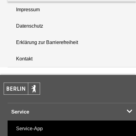
Impressum
PAK - Polyzyklische aromatische Kohlenwasserstoff
Datenschutz
Summenparameter
Erklärung zur Barrierefreiheit
i
Vor-Ort-Parameter
+
Kontakt
−
Hinweis:
Zur Anzeige und zum Download der
Probenahmedaten nutzen Sie bitte die
Desktopversion der Website
Service
Service-App