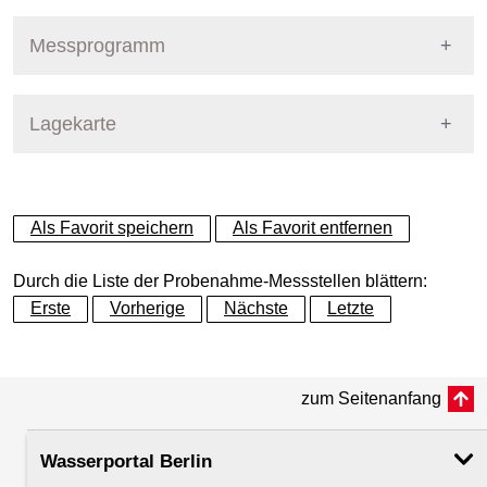
Pegel Berlin
Nummer
355
Messprogramm
Name
Kleiner Wannsee - Seemitte
Stoffgruppe
Lagekarte
Stoffgruppen Probenahme
Gewässer
Kleiner Wannsee
Allgemeine Parameter
+
Betreiber
Land Berlin
Als Favorit speichern
Als Favorit entfernen
Anionen und Kationen
−
Ausprägung
Probenahme
Durch die Liste der Probenahme-Messstellen blättern:
Biologische Parameter
Erste
Vorherige
Nächste
Letzte
Flusskilometer
3.15
Metalle und Halbmetalle
zum Seitenanfang
Rechtswert (UTM 33 N)
375162.61
Mikrobiologie
Wasserportal Berlin
Hochwert (UTM 33 N)
5809032.63
Nährstoffe