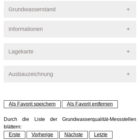
Grundwasserstand
Informationen
Pegel Berlin
Nummer
1339
Lagekarte
Bezirk
Spandau
Ausbauzeichnung
+
Betreiber
Senat
−
Ausprägung
GW-Stand, tagesaktuell
Als Favorit speichern
Als Favorit entfernen
Grundwasserleiter
Dynamische Grafik
Hauptgrundwasserleiter (G
Durch die Liste der Grundwasserqualität-Messstellen
blättern:
Erste
Vorherige
Nächste
Letzte
Geländeoberkante (GOK)
30.69