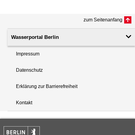
(m ü. NHN)
zum Seitenanfang
Rohroberkante
31.04
(m ü. NHN)
Wasserportal Berlin
Filteroberkante
12.75
(m u. GOK)
Impressum
i
Filterunterkante
13.75
Datenschutz
+
(m u. GOK)
−
Erklärung zur Barrierefreiheit
Rechtswert (UTM 33 N)
382254.13
Kontakt
Hochwert (UTM 33 N)
5821488.04