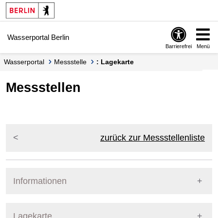
Springe zur Navigation
Springe zum Inhalt
Wasserportal Berlin
Barrierefrei
Menü
Wasserportal
Messstelle
: Lagekarte
Messstellen
zurück zur Messstellenliste
Informationen
Pegel Berlin
Lagekarte