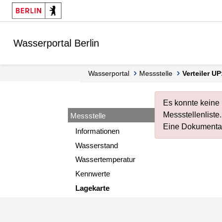
Springe zur Navigation
Springe zum Inhalt
Wasserportal Berlin
Wasserportal
Messstelle
Verteiler U
Es konnte keine
Messstellenliste
.
Messstelle
Eine Dokumentat
Informationen
Wasserstand
Wassertemperatur
Kennwerte
Lagekarte