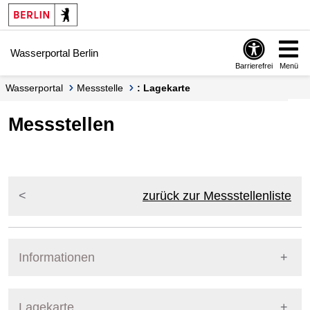
Springe zur Navigation
Springe zum Inhalt
Wasserportal Berlin
Barrierefrei
Menü
Wasserportal
Messstelle
: Lagekarte
Messstellen
zurück zur Messstellenliste
Informationen
Pegel Berlin
Lagekarte