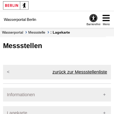
Springe zur Navigation
Springe zum Inhalt
Wasserportal Berlin
Barrierefrei
Menü
Wasserportal
Messstelle
: Lagekarte
Messstellen
zurück zur Messstellenliste
Informationen
Pegel Berlin
Lagekarte