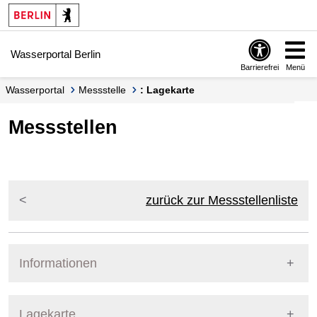
Springe zur Navigation
Springe zum Inhalt
Wasserportal Berlin
Barrierefrei
Menü
Wasserportal
Messstelle
: Lagekarte
Messstellen
zurück zur Messstellenliste
Informationen
Pegel Berlin
Lagekarte