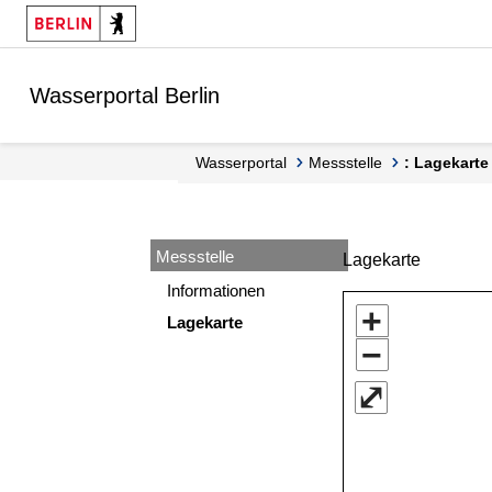
Springe zur Navigation
Springe zum Inhalt
Wasserportal Berlin
Wasserportal
Messstelle
: Lagekarte
Messstelle
Lagekarte
Informationen
+
Lagekarte
−
⤢