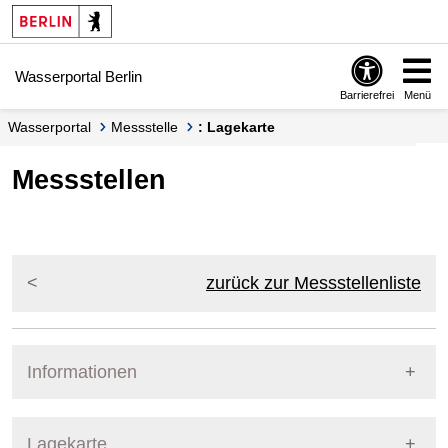
Springe zur Navigation
Springe zum Inhalt
Wasserportal Berlin
Barrierefrei
Menü
Wasserportal
Messstelle
: Lagekarte
Messstellen
zurück zur Messstellenliste
Informationen
Pegel Berlin
Lagekarte