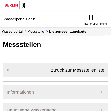
Springe zur Navigation
Springe zum Inhalt
Wasserportal Berlin
Barrierefrei
Menü
Wasserportal
Messstelle
Lietzensee: Lagekarte
Messstellen
zurück zur Messstellenliste
Informationen
Pegel Berlin
Messstellennummer
5800309
Hauptwerte Wasserstand