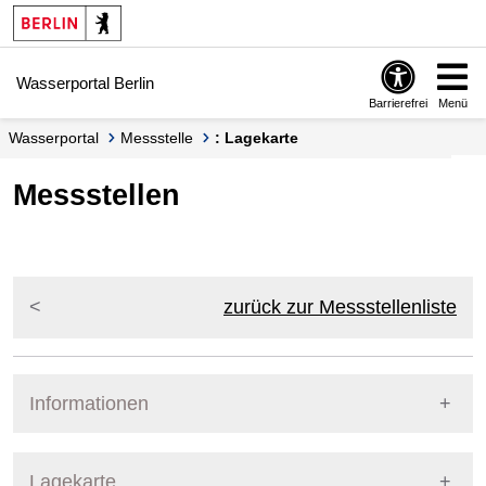
Springe zur Navigation
Springe zum Inhalt
Wasserportal Berlin
Barrierefrei
Menü
Wasserportal
Messstelle
: Lagekarte
Messstellen
zurück zur Messstellenliste
Informationen
Pegel Berlin
Lagekarte