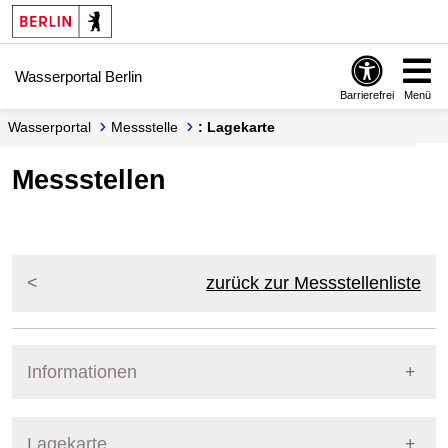
Springe zur Navigation
Springe zum Inhalt
Wasserportal Berlin
Barrierefrei
Menü
Wasserportal
Messstelle
: Lagekarte
Messstellen
zurück zur Messstellenliste
Informationen
Pegel Berlin
Lagekarte