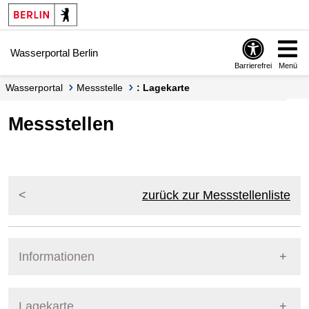
Springe zur Navigation
Springe zum Inhalt
Wasserportal Berlin
Barrierefrei
Menü
Wasserportal
Messstelle
: Lagekarte
Messstellen
zurück zur Messstellenliste
Informationen
Pegel Berlin
Lagekarte