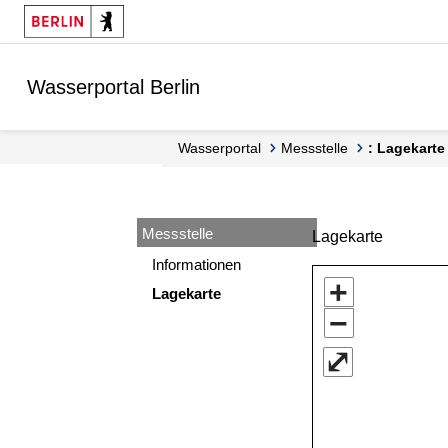
Springe zur Navigation
Springe zum Inhalt
Wasserportal Berlin
Wasserportal
Messstelle
: Lagekarte
Messstelle
Lagekarte
Informationen
+
Lagekarte
−
⤢