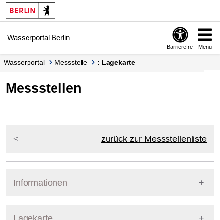
Springe zur Navigation
Springe zum Inhalt
Wasserportal Berlin
Barrierefrei
Menü
Wasserportal
Messstelle
: Lagekarte
Messstellen
zurück zur Messstellenliste
Informationen
Pegel Berlin
Lagekarte